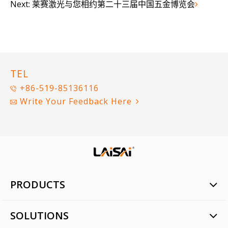
Next:
莱赛激光与您相约第二十三届中国五金博览会
TEL
+86-519-85136116
Write Your Feedback Here
PRODUCTS
Laser Positioning
SOLUTIONS
Intelligent Agriculture