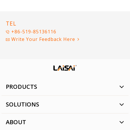
TEL
+86-519-85136116
Write Your Feedback Here
PRODUCTS
Laser Positioning
SOLUTIONS
Intelligent Agriculture
Engineering Machinery Control
Laser Land Leveling System
ABOUT
Laser Land Leveling System