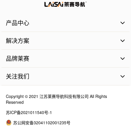
产品中心
通用仪器
解决方案
智慧农业
智能建造
卫星平地系统
品牌莱赛
激光平地系统
卫星导航系统
品牌价值
工程机械控制系统
关注我们
人才理念
工程机械卫星应用
最新消息
激光混凝土摊铺机
视频资料
Copyright © 2021 江苏莱赛导航科技有限公司 All Rights
Reserved
苏ICP备2021011540号-1
苏公网安备32041102001235号